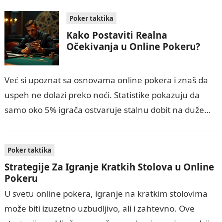
Poker taktika
Kako Postaviti Realna
Očekivanja u Online Pokeru?
Već si upoznat sa osnovama online pokera i znaš da
uspeh ne dolazi preko noći. Statistike pokazuju da
samo oko 5% igrača ostvaruje stalnu dobit na duže
staze,…
Poker taktika
Strategije Za Igranje Kratkih Stolova u Online
Pokeru
U svetu online pokera, igranje na kratkim stolovima
može biti izuzetno uzbudljivo, ali i zahtevno. Ove