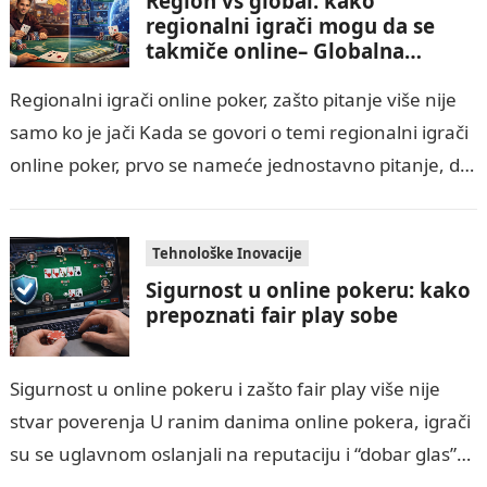
Region vs global: kako
regionalni igrači mogu da se
takmiče online– Globalna
perspektiva.
Regionalni igrači online poker, zašto pitanje više nije
samo ko je jači Kada se govori o temi regionalni igrači
online poker, prvo se nameće jednostavno pitanje, da
li…
Tehnološke Inovacije
Sigurnost u online pokeru: kako
prepoznati fair play sobe
Sigurnost u online pokeru i zašto fair play više nije
stvar poverenja U ranim danima online pokera, igrači
su se uglavnom oslanjali na reputaciju i “dobar glas”
poker…