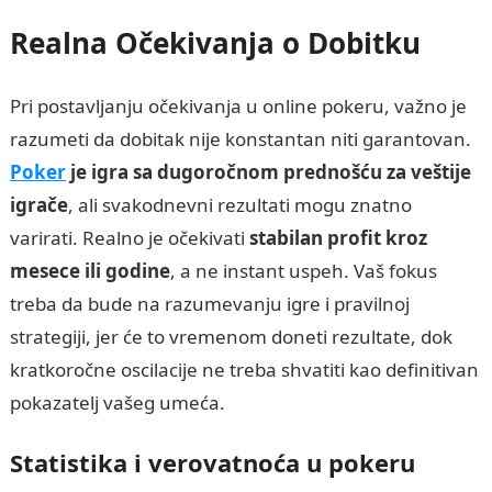
Realna Očekivanja o Dobitku
Pri postavljanju očekivanja u online pokeru, važno je
razumeti da dobitak nije konstantan niti garantovan.
Poker
je igra sa dugoročnom prednošću za veštije
igrače
, ali svakodnevni rezultati mogu znatno
varirati. Realno je očekivati
stabilan profit kroz
mesece ili godine
, a ne instant uspeh. Vaš fokus
treba da bude na razumevanju igre i pravilnoj
strategiji, jer će to vremenom doneti rezultate, dok
kratkoročne oscilacije ne treba shvatiti kao definitivan
pokazatelj vašeg umeća.
Statistika i verovatnoća u pokeru