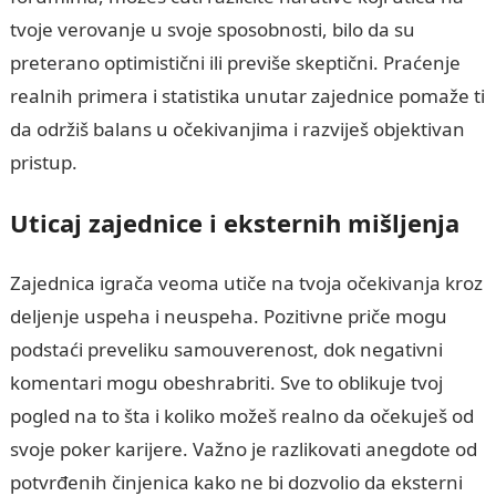
tvoje verovanje u svoje sposobnosti, bilo da su
preterano optimistični ili previše skeptični. Praćenje
realnih primera i statistika unutar zajednice pomaže ti
da održiš balans u očekivanjima i razviješ objektivan
pristup.
Uticaj zajednice i eksternih mišljenja
Zajednica igrača veoma utiče na tvoja očekivanja kroz
deljenje uspeha i neuspeha. Pozitivne priče mogu
podstaći preveliku samouverenost, dok negativni
komentari mogu obeshrabriti. Sve to oblikuje tvoj
pogled na to šta i koliko možeš realno da očekuješ od
svoje poker karijere. Važno je razlikovati anegdote od
potvrđenih činjenica kako ne bi dozvolio da eksterni