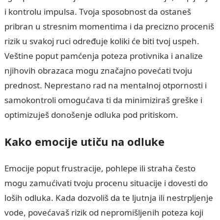
i kontrolu impulsa. Tvoja sposobnost da ostaneš
pribran u stresnim momentima i da precizno proceniš
rizik u svakoj ruci određuje koliki će biti tvoj uspeh.
Veštine poput pamćenja poteza protivnika i analize
njihovih obrazaca mogu značajno povećati tvoju
prednost. Neprestano rad na mentalnoj otpornosti i
samokontroli omogućava ti da minimiziraš greške i
optimizuješ donošenje odluka pod pritiskom.
Kako emocije utiču na odluke
Emocije poput frustracije, pohlepe ili straha često
mogu zamućivati tvoju procenu situacije i dovesti do
loših odluka. Kada dozvoliš da te ljutnja ili nestrpljenje
vode, povećavaš rizik od nepromišljenih poteza koji