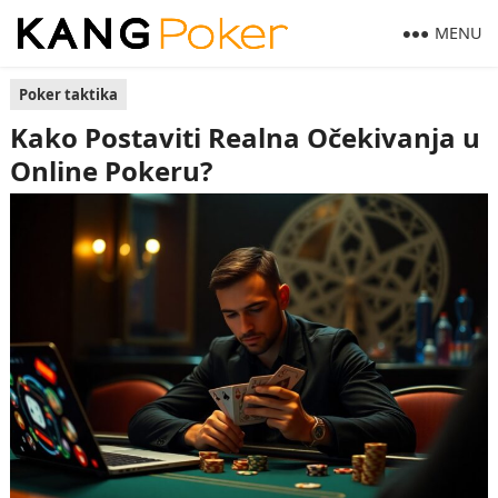
MENU
Poker taktika
Kako Postaviti Realna Očekivanja u
Online Pokeru?