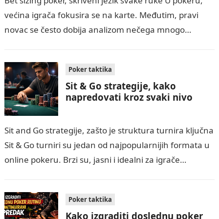
Bet sizing poker, skriveni jezik svake ruke U pokeru,
većina igrača fokusira se na karte. Međutim, pravi
novac se često dobija analizom nečega mnogo
suptilnijeg, a to je…
Poker taktika
Sit & Go strategije, kako
napredovati kroz svaki nivo
Sit and Go strategije, zašto je struktura turnira ključna
Sit & Go turniri su jedan od najpopularnijih formata u
online pokeru. Brzi su, jasni i idealni za igrače…
Poker taktika
Kako izgraditi doslednu poker