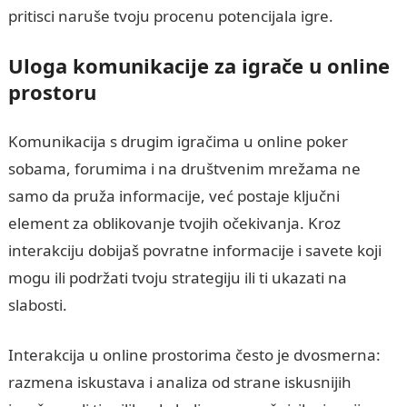
pritisci naruše tvoju procenu potencijala igre.
Uloga komunikacije za igrače u online
prostoru
Komunikacija s drugim igračima u online poker
sobama, forumima i na društvenim mrežama ne
samo da pruža informacije, već postaje ključni
element za oblikovanje tvojih očekivanja. Kroz
interakciju dobijaš povratne informacije i savete koji
mogu ili podržati tvoju strategiju ili ti ukazati na
slabosti.
Interakcija u online prostorima često je dvosmerna:
razmena iskustava i analiza od strane iskusnijih