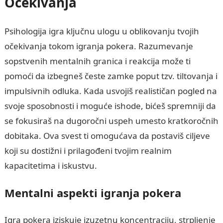
Očekivanja
Psihologija igra ključnu ulogu u oblikovanju tvojih
očekivanja tokom igranja pokera. Razumevanje
sopstvenih mentalnih granica i reakcija može ti
pomoći da izbegneš česte zamke poput tzv. tiltovanja i
impulsivnih odluka. Kada usvojiš realističan pogled na
svoje sposobnosti i moguće ishode, bićeš spremniji da
se fokusiraš na dugoročni uspeh umesto kratkoročnih
dobitaka. Ova svest ti omogućava da postaviš ciljeve
koji su dostižni i prilagođeni tvojim realnim
kapacitetima i iskustvu.
Mentalni aspekti igranja pokera
Igra pokera iziskuje izuzetnu koncentraciju, strpljenje