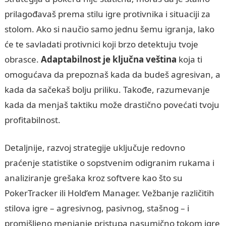
prilagođavaš prema stilu igre protivnika i situaciji za
stolom. Ako si naučio samo jednu šemu igranja, lako
će te savladati protivnici koji brzo detektuju tvoje
obrasce.
Adaptabilnost je ključna veština
koja ti
omogućava da prepoznaš kada da budeš agresivan, a
kada da sačekaš bolju priliku. Takođe, razumevanje
kada da menjaš taktiku može drastično povećati tvoju
profitabilnost.
Detaljnije, razvoj strategije uključuje redovno
praćenje statistike o sopstvenim odigranim rukama i
analiziranje grešaka kroz softvere kao što su
PokerTracker ili Hold’em Manager. Vežbanje različitih
stilova igre – agresivnog, pasivnog, stašnog – i
promišljeno menjanje pristupa nasumično tokom igre