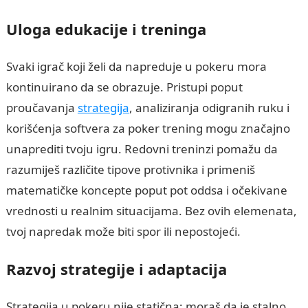
Uloga edukacije i treninga
Svaki igrač koji želi da napreduje u pokeru mora
kontinuirano da se obrazuje. Pristupi poput
proučavanja
strategija
, analiziranja odigranih ruku i
korišćenja softvera za poker trening mogu značajno
unaprediti tvoju igru. Redovni treninzi pomažu da
razumiješ različite tipove protivnika i primeniš
matematičke koncepte poput pot oddsa i očekivane
vrednosti u realnim situacijama. Bez ovih elemenata,
tvoj napredak može biti spor ili nepostojeći.
Razvoj strategije i adaptacija
Strategija u pokeru nije statična; moraš da je stalno