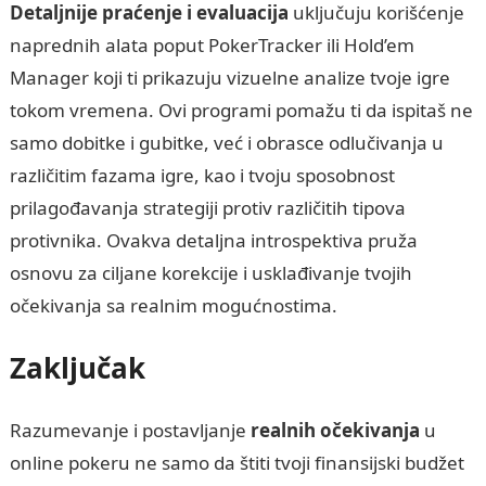
Detaljnije praćenje i evaluacija
uključuju korišćenje
naprednih alata poput PokerTracker ili Hold’em
Manager koji ti prikazuju vizuelne analize tvoje igre
tokom vremena. Ovi programi pomažu ti da ispitaš ne
samo dobitke i gubitke, već i obrasce odlučivanja u
različitim fazama igre, kao i tvoju sposobnost
prilagođavanja strategiji protiv različitih tipova
protivnika. Ovakva detaljna introspektiva pruža
osnovu za ciljane korekcije i usklađivanje tvojih
očekivanja sa realnim mogućnostima.
Zaključak
Razumevanje i postavljanje
realnih očekivanja
u
online pokeru ne samo da štiti tvoji finansijski budžet