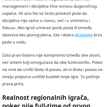
management i disciplina čine osnovu dugoročnog
uspeha. Ali ono što se često preskoči jeste da
disciplina nije samo u novcu, već i u vremenu i
fokusu. Ako igraš umoran posle posla ili između
obaveza bez jasnog plana, čak i dobra
strategija
brzo
pada u vodu.
Zato pravi balans nije kompromis između dve stvari,
već sistem koji omogućava da obe funkcionišu. Poker
ne sme da uništi školu ili posao, ali ni škola i posao ne
smeju potpuno uništiti kvalitet tvoje igre. Tu počinje
prava priča.
Realnost regionalnih igrača,
poker nije full-time od prvog