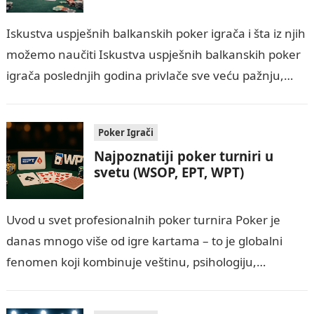
Iskustva uspješnih balkanskih poker igrača i šta iz njih
možemo naučiti Iskustva uspješnih balkanskih poker
igrača poslednjih godina privlače sve veću pažnju,
kako u regionalnoj, tako i u…
Poker Igrači
Najpoznatiji poker turniri u
svetu (WSOP, EPT, WPT)
Uvod u svet profesionalnih poker turnira Poker je
danas mnogo više od igre kartama – to je globalni
fenomen koji kombinuje veštinu, psihologiju,
disciplinu i hrabrost.Dok je nekada…