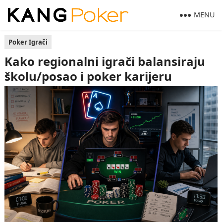
MENU
Poker Igrači
Kako regionalni igrači balansiraju
školu/posao i poker karijeru