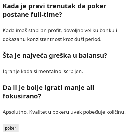
Kada je pravi trenutak da poker
postane full-time?
Kada imaš stabilan profit, dovoljno veliku banku i
dokazanu konzistentnost kroz duži period.
Šta je najveća greška u balansu?
Igranje kada si mentalno iscrpljen.
Da li je bolje igrati manje ali
fokusirano?
Apsolutno. Kvalitet u pokeru uvek pobeđuje količinu.
poker