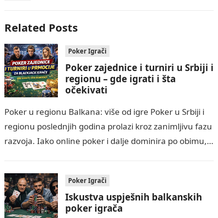
Related Posts
Poker Igrači
Poker zajednice i turniri u Srbiji i
regionu – gde igrati i šta
očekivati
Poker u regionu Balkana: više od igre Poker u Srbiji i
regionu poslednjih godina prolazi kroz zanimljivu fazu
razvoja. Iako online poker i dalje dominira po obimu,
live…
Poker Igrači
Iskustva uspješnih balkanskih
poker igrača