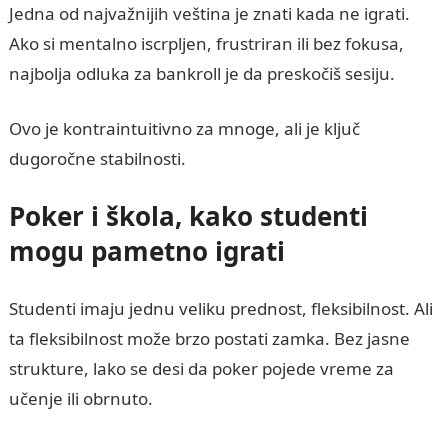
Jedna od najvažnijih veština je znati kada ne igrati.
Ako si mentalno iscrpljen, frustriran ili bez fokusa,
najbolja odluka za bankroll je da preskočiš sesiju.
Ovo je kontraintuitivno za mnoge, ali je ključ
dugoročne stabilnosti.
Poker i škola, kako studenti
mogu pametno igrati
Studenti imaju jednu veliku prednost, fleksibilnost. Ali
ta fleksibilnost može brzo postati zamka. Bez jasne
strukture, lako se desi da poker pojede vreme za
učenje ili obrnuto.