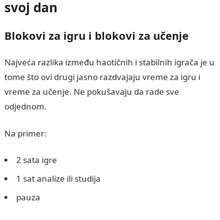
svoj dan
Blokovi za igru i blokovi za učenje
Najveća razlika između haotičnih i stabilnih igrača je u
tome što ovi drugi jasno razdvajaju vreme za igru i
vreme za učenje. Ne pokušavaju da rade sve
odjednom.
Na primer:
2 sata igre
1 sat analize ili studija
pauza