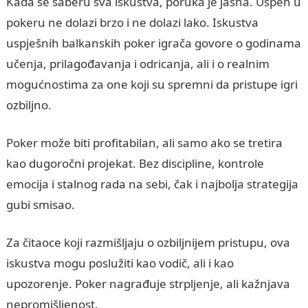
Kada se saberu sva iskustva, poruka je jasna. Uspeh u
pokeru ne dolazi brzo i ne dolazi lako. Iskustva
uspješnih balkanskih poker igrača govore o godinama
učenja, prilagođavanja i odricanja, ali i o realnim
mogućnostima za one koji su spremni da pristupe igri
ozbiljno.
Poker može biti profitabilan, ali samo ako se tretira
kao dugoročni projekat. Bez discipline, kontrole
emocija i stalnog rada na sebi, čak i najbolja strategija
gubi smisao.
Za čitaoce koji razmišljaju o ozbiljnijem pristupu, ova
iskustva mogu poslužiti kao vodič, ali i kao
upozorenje. Poker nagrađuje strpljenje, ali kažnjava
nepromišljenost.