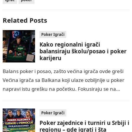
Related Posts
Poker Igrači
Kako regionalni igrači
balansiraju školu/posao i poker
karijeru
Balans poker i posao, zašto većina igrača ovde greši
Većina igrača sa Balkana koji ulaze ozbiljnije u poker
napravi istu grešku na početku. Fokusiraju se na
volumen, na…
Poker Igrači
Poker zajednice i turniri u Srbiji i
regionu – gde igrati i šta