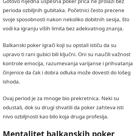
Gotovo nijedna uspešna poker priča ne prolazi bez
perioda ozbiljnih gubitaka. Početnici često precene
svoje sposobnosti nakon nekoliko dobitnih sesija, što
vodi ka igranju viših limita bez adekvatnog znanja.
Balkanski poker igrači koji su opstali ističu da su
upravo ti rani gubici bili ključni. Oni su naučili važnost
kontrole emocija, razumevanja varijanse i prihvatanja
činjenice da čak i dobra odluka može dovesti do lošeg
ishoda.
Ovaj period je za mnoge bio prekretnica. Neki su
odustali, dok su drugi shvatili da poker zahteva isti
nivo ozbiljnosti kao bilo koja druga profesija.
Mentalitet balkanskih poker