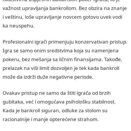
važnost upravljanja bankrollom. Bez obzira na znanje
i veštinu, loše upravljanje novcem gotovo uvek vodi
ka neuspehu.
Profesionalni igrači primenjuju konzervativan pristup.
Igra se samo onim sredstvima koja su namenjena
pokeru, bez mešanja sa ličnim finansijama. Takođe,
prelazak na viši limit dozvoljen je tek kada bankroll
može da izdrži duže negativne periode.
Ovakav pristup ne samo da štiti igrača od brzih
gubitaka, već i omogućava psihološku stabilnost.
Kada je bankroll siguran, odluke za stolom su
racionalnije i manje opterećene strahom.