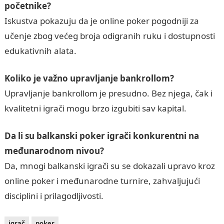
početnike?
Iskustva pokazuju da je online poker pogodniji za
učenje zbog većeg broja odigranih ruku i dostupnosti
edukativnih alata.
Koliko je važno upravljanje bankrollom?
Upravljanje bankrollom je presudno. Bez njega, čak i
kvalitetni igrači mogu brzo izgubiti sav kapital.
Da li su balkanski poker igrači konkurentni na
međunarodnom nivou?
Da, mnogi balkanski igrači su se dokazali upravo kroz
online poker i međunarodne turnire, zahvaljujući
disciplini i prilagodljivosti.
igrač
poker