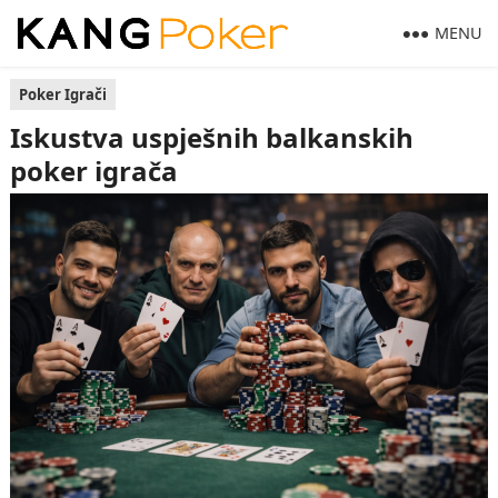
MENU
Poker Igrači
Iskustva uspješnih balkanskih
poker igrača