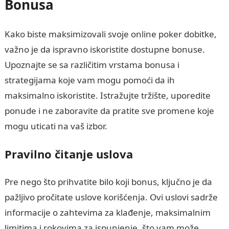
Bonusa
Kako biste maksimizovali svoje online poker dobitke,
važno je da ispravno iskoristite dostupne bonuse.
Upoznajte se sa različitim vrstama bonusa i
strategijama koje vam mogu pomoći da ih
maksimalno iskoristite. Istražujte tržište, uporedite
ponude i ne zaboravite da pratite sve promene koje
mogu uticati na vaš izbor.
Pravilno čitanje uslova
Pre nego što prihvatite bilo koji bonus, ključno je da
pažljivo pročitate uslove korišćenja. Ovi uslovi sadrže
informacije o zahtevima za klađenje, maksimalnim
limitima i rokovima za ispunjenje, što vam može