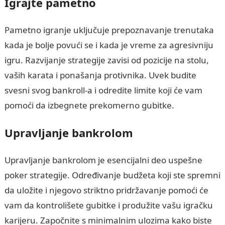
Igrajte pametno
Pametno igranje uključuje prepoznavanje trenutaka
kada je bolje povući se i kada je vreme za agresivniju
igru. Razvijanje strategije zavisi od pozicije na stolu,
vaših karata i ponašanja protivnika. Uvek budite
svesni svog bankroll-a i odredite limite koji će vam
pomoći da izbegnete prekomerno gubitke.
Upravljanje bankrolom
Upravljanje bankrolom je esencijalni deo uspešne
poker strategije. Određivanje budžeta koji ste spremni
da uložite i njegovo striktno pridržavanje pomoći će
vam da kontrolišete gubitke i produžite vašu igračku
karijeru. Započnite s minimalnim ulozima kako biste