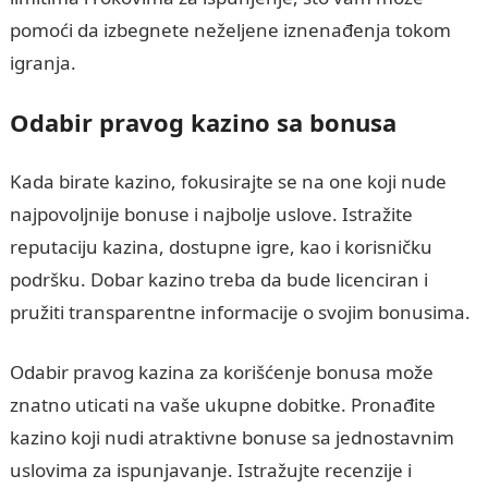
pomoći da izbegnete neželjene iznenađenja tokom
igranja.
Odabir pravog kazino sa bonusa
Kada birate kazino, fokusirajte se na one koji nude
najpovoljnije bonuse i najbolje uslove. Istražite
reputaciju kazina, dostupne igre, kao i korisničku
podršku. Dobar kazino treba da bude licenciran i
pružiti transparentne informacije o svojim bonusima.
Odabir pravog kazina za korišćenje bonusa može
znatno uticati na vaše ukupne dobitke. Pronađite
kazino koji nudi atraktivne bonuse sa jednostavnim
uslovima za ispunjavanje. Istražujte recenzije i