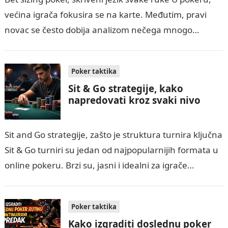
većina igrača fokusira se na karte. Međutim, pravi
novac se često dobija analizom nečega mnogo
suptilnijeg, a to je…
Poker taktika
Sit & Go strategije, kako
napredovati kroz svaki nivo
Sit and Go strategije, zašto je struktura turnira ključna
Sit & Go turniri su jedan od najpopularnijih formata u
online pokeru. Brzi su, jasni i idealni za igrače…
Poker taktika
Kako izgraditi doslednu poker