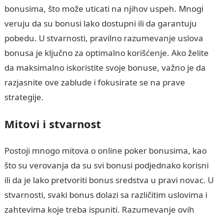
bonusima, što može uticati na njihov uspeh. Mnogi
veruju da su bonusi lako dostupni ili da garantuju
pobedu. U stvarnosti, pravilno razumevanje uslova
bonusa je ključno za optimalno korišćenje. Ako želite
da maksimalno iskoristite svoje bonuse, važno je da
razjasnite ove zablude i fokusirate se na prave
strategije.
Mitovi i stvarnost
Postoji mnogo mitova o online poker bonusima, kao
što su verovanja da su svi bonusi podjednako korisni
ili da je lako pretvoriti bonus sredstva u pravi novac. U
stvarnosti, svaki bonus dolazi sa različitim uslovima i
zahtevima koje treba ispuniti. Razumevanje ovih