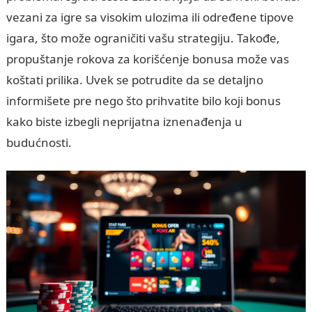
vezani za igre sa visokim ulozima ili određene tipove
igara, što može ograničiti vašu strategiju. Takođe,
propuštanje rokova za korišćenje bonusa može vas
koštati prilika. Uvek se potrudite da se detaljno
informišete pre nego što prihvatite bilo koji bonus
kako biste izbegli neprijatna iznenađenja u
budućnosti.