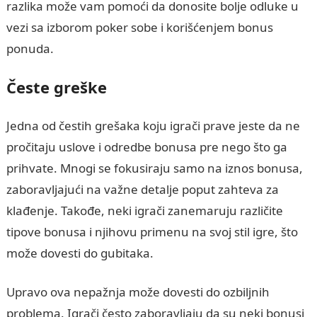
razlika može vam pomoći da donosite bolje odluke u
vezi sa izborom poker sobe i korišćenjem bonus
ponuda.
Česte greške
Jedna od čestih grešaka koju igrači prave jeste da ne
pročitaju uslove i odredbe bonusa pre nego što ga
prihvate. Mnogi se fokusiraju samo na iznos bonusa,
zaboravljajući na važne detalje poput zahteva za
klađenje. Takođe, neki igrači zanemaruju različite
tipove bonusa i njihovu primenu na svoj stil igre, što
može dovesti do gubitaka.
Upravo ova nepažnja može dovesti do ozbiljnih
problema. Igrači često zaboravljaju da su neki bonusi