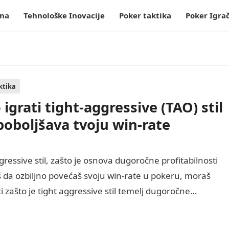
tna
Tehnološke Inovacije
Poker taktika
Poker Igrač
ktika
igrati tight-aggressive (TAO) stil
 poboljšava tvoju win-rate
gressive stil, zašto je osnova dugoročne profitabilnosti
š da ozbiljno povećaš svoju win-rate u pokeru, moraš
 zašto je tight aggressive stil temelj dugoročne
ilnosti. Bez…