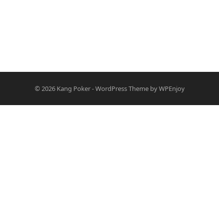
© 2026
Kang Poker
-
WordPress Theme
by
WPEnjoy