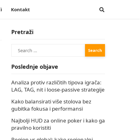
i
Kontakt
Pretraži
Search
for:
Poslednje objave
Analiza protiv različitih tipova igrača:
LAG, TAG, nit i loose-passive strategije
Kako balansirati više stolova bez
gubitka fokusa i performansi
Najbolji HUD za online poker i kako ga
pravilno koristiti
Region vs global: kako regionalni