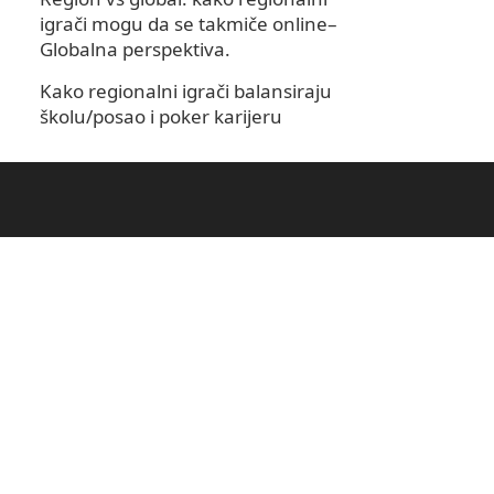
igrači mogu da se takmiče online–
Globalna perspektiva.
Kako regionalni igrači balansiraju
školu/posao i poker karijeru