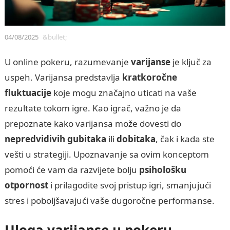
04/08/2025
&bullet;
U online pokeru, razumevanje
varijanse
je ključ za
uspeh. Varijansa predstavlja
kratkoročne
fluktuacije
koje mogu značajno uticati na vaše
rezultate tokom igre. Kao igrač, važno je da
prepoznate kako varijansa može dovesti do
nepredvidivih gubitaka
ili
dobitaka
, čak i kada ste
vešti u strategiji. Upoznavanje sa ovim konceptom
pomoći će vam da razvijete bolju
psihološku
otpornost
i prilagodite svoj pristup igri, smanjujući
stres i poboljšavajući vaše dugoročne performanse.
Uloga varijanse u pokeru