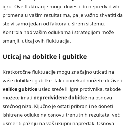
igru. Ove fluktuacije mogu dovesti do nepredvidivih
promena u vašim rezultatima, pa je važno shvatiti da
ste vi samo jedan od faktora u širem sistemu.
Kontrola nad vašim odlukama i strategijom može
smanjiti uticaj ovih fluktuacija.
Uticaj na dobitke i gubitke
Kratkoročne fluktuacije mogu značajno uticati na
vaše dobitke i gubitke. Iako ponekad možete doživeti
velike gubitke
usled sreće ili igre protivnika, takođe
možete imati
nepredviđene dobitke
na osnovu
srećnog niza. Ključno je ostati pribran i ne doneti
ishitrene odluke na osnovu trenutnih rezultata, već
usmeriti pažnju na vaš ukupni napredak. Osnova