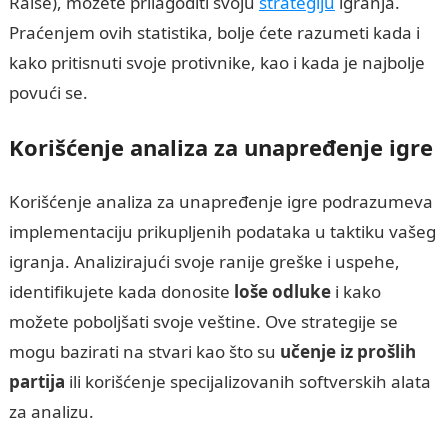
Raise), možete prilagoditi svoju
strategiju
igranja.
Praćenjem ovih statistika, bolje ćete razumeti kada i
kako pritisnuti svoje protivnike, kao i kada je najbolje
povući se.
Korišćenje analiza za unapređenje igre
Korišćenje analiza za unapređenje igre podrazumeva
implementaciju prikupljenih podataka u taktiku vašeg
igranja. Analizirajući svoje ranije greške i uspehe,
identifikujete kada donosite
loše odluke
i kako
možete poboljšati svoje veštine. Ove strategije se
mogu bazirati na stvari kao što su
učenje iz prošlih
partija
ili korišćenje specijalizovanih softverskih alata
za analizu.