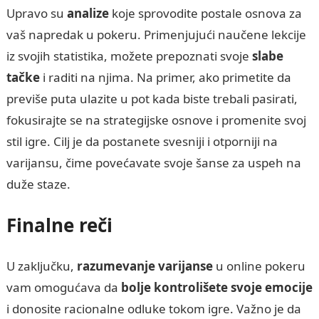
Upravo su
analize
koje sprovodite postale osnova za
vaš napredak u pokeru. Primenjujući naučene lekcije
iz svojih statistika, možete prepoznati svoje
slabe
tačke
i raditi na njima. Na primer, ako primetite da
previše puta ulazite u pot kada biste trebali pasirati,
fokusirajte se na strategijske osnove i promenite svoj
stil igre. Cilj je da postanete svesniji i otporniji na
varijansu, čime povećavate svoje šanse za uspeh na
duže staze.
Finalne reči
U zaključku,
razumevanje varijanse
u online pokeru
vam omogućava da
bolje kontrolišete svoje emocije
i donosite racionalne odluke tokom igre. Važno je da