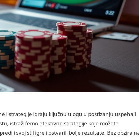
i strategije igraju ključnu ulogu u postizanju uspeha i
tu, istražićemo efektivne strategije koje možete
ili svoj stil igre i ostvarili bolje rezultate. Bez obzira n