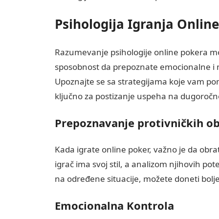
Psihologija Igranja Onlin
Razumevanje psihologije online pokera mo
sposobnost da prepoznate emocionalne i m
Upoznajte se sa strategijama koje vam poma
ključno za postizanje uspeha na dugoroč
Prepoznavanje protivničkih o
Kada igrate online poker, važno je da obrat
igrač ima svoj stil, a analizom njihovih po
na određene situacije, možete doneti bolje 
Emocionalna Kontrola