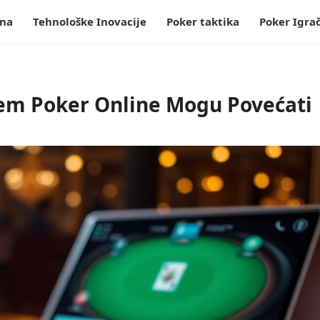
tna
Tehnološke Inovacije
Poker taktika
Poker Igrač
dem Poker Online Mogu Povećati