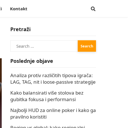
i
Kontakt
Pretraži
Search
for:
Poslednje objave
Analiza protiv različitih tipova igrača:
LAG, TAG, nit i loose-passive strategije
Kako balansirati više stolova bez
gubitka fokusa i performansi
Najbolji HUD za online poker i kako ga
pravilno koristiti
Region vs global: kako regionalni