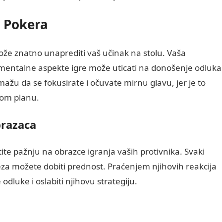
e Pokera
že znatno unaprediti vaš učinak na stolu. Vaša
entalne aspekte igre može uticati na donošenje odluka
žu da se fokusirate i očuvate mirnu glavu, jer je to
nom planu.
brazaca
ite pažnju na obrazce igranja vaših protivnika. Svaki
teza možete dobiti prednost. Praćenjem njihovih reakcija
odluke i oslabiti njihovu strategiju.