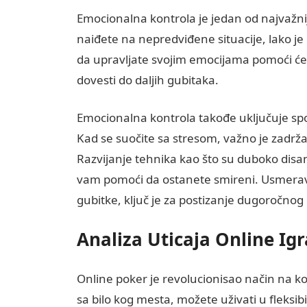
Emocionalna kontrola je jedan od najvažniji
naiđete na nepredviđene situacije, lako je
da upravljate svojim emocijama pomoći će
dovesti do daljih gubitaka.
Emocionalna kontrola takođe uključuje spos
Kad se suočite sa stresom, važno je zadrž
Razvijanje tehnika kao što su duboko disa
vam pomoći da ostanete smireni. Usmerava
gubitke, ključ je za postizanje dugoročnog
Analiza Uticaja Online Ig
Online poker je revolucionisao način na koji
sa bilo kog mesta, možete uživati u fleksib