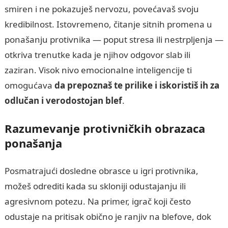
smiren i ne pokazuješ nervozu, povećavaš svoju
kredibilnost. Istovremeno, čitanje sitnih promena u
ponašanju protivnika — poput stresa ili nestrpljenja —
otkriva trenutke kada je njihov odgovor slab ili
zaziran. Visok nivo emocionalne inteligencije ti
omogućava
da prepoznaš te prilike i iskoristiš ih za
odlučan i verodostojan blef
.
Razumevanje protivničkih obrazaca
ponašanja
Posmatrajući dosledne obrasce u igri protivnika,
možeš odrediti kada su skloniji odustajanju ili
agresivnom potezu. Na primer, igrač koji često
odustaje na pritisak obično je ranjiv na blefove, dok