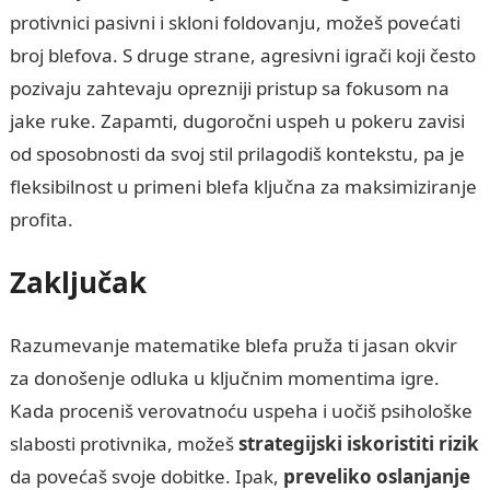
protivnici pasivni i skloni foldovanju, možeš povećati
broj blefova. S druge strane, agresivni igrači koji često
pozivaju zahtevaju oprezniji pristup sa fokusom na
jake ruke. Zapamti, dugoročni uspeh u pokeru zavisi
od sposobnosti da svoj stil prilagodiš kontekstu, pa je
fleksibilnost u primeni blefa ključna za maksimiziranje
profita.
Zaključak
Razumevanje matematike blefa pruža ti jasan okvir
za donošenje odluka u ključnim momentima igre.
Kada proceniš verovatnoću uspeha i uočiš psihološke
slabosti protivnika, možeš
strategijski iskoristiti rizik
da povećaš svoje dobitke. Ipak,
preveliko oslanjanje