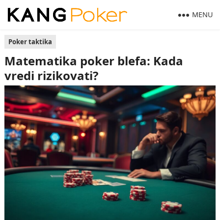
MENU
Poker taktika
Matematika poker blefa: Kada
vredi rizikovati?