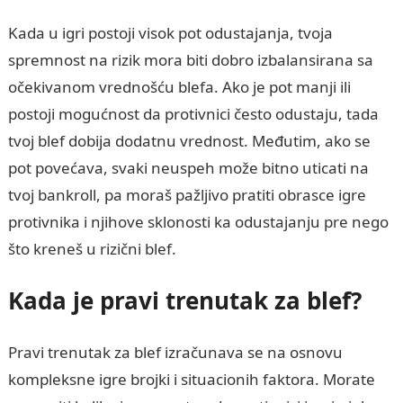
Kada u igri postoji visok pot odustajanja, tvoja
spremnost na rizik mora biti dobro izbalansirana sa
očekivanom vrednošću blefa. Ako je pot manji ili
postoji mogućnost da protivnici često odustaju, tada
tvoj blef dobija dodatnu vrednost. Međutim, ako se
pot povećava, svaki neuspeh može bitno uticati na
tvoj bankroll, pa moraš pažljivo pratiti obrasce igre
protivnika i njihove sklonosti ka odustajanju pre nego
što kreneš u rizični blef.
Kada je pravi trenutak za blef?
Pravi trenutak za blef izračunava se na osnovu
kompleksne igre brojki i situacionih faktora. Morate