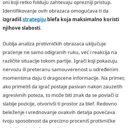
oni koji retko folduju zahtevaju oprezniji pristup.
Identifikovanje ovih obrazaca omogućava ti da
izgradiš
strategiju
blefa koja maksimalno koristi
njihove slabosti
.
Dublja analiza protivničkih obrazaca uključuje
praćenje ne samo odigranih ruku, već i reakcija na
različite situacije tokom partije. Igrači koji pokazuju
nervozu ili preteranu samouverenost u određenim
momentima daju ti dragocene informacije. Na primer,
ako primetiš da igrač postaje pasivan nakon zauzetih
agresivnih poteza, to može biti znak da se povlači iz
slabije pozicije, otvorivši ti prostor za blef. Redovno
beleženje i vrednovanje ovakvih detalja povećava
tvoju sposobnost da precizno proceniš protivničke