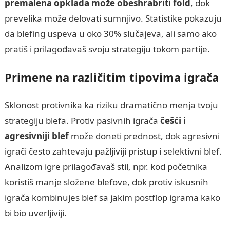
premalena opklada može obeshrabriti fold
, dok
prevelika može delovati sumnjivo. Statistike pokazuju
da blefing uspeva u oko 30% slučajeva, ali samo ako
pratiš i prilagođavaš svoju strategiju tokom partije.
Primene na različitim tipovima igrača
Sklonost protivnika ka riziku dramatično menja tvoju
strategiju blefa. Protiv pasivnih igrača
češći i
agresivniji blef
može doneti prednost, dok agresivni
igrači često zahtevaju pažljiviji pristup i selektivni blef.
Analizom igre prilagođavaš stil, npr. kod početnika
koristiš manje složene blefove, dok protiv iskusnih
igrača kombinujes blef sa jakim postflop igrama kako
bi bio uverljiviji.