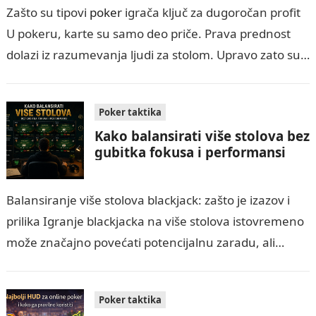
Zašto su tipovi
poker
igrača ključ za dugoročan profit
U pokeru, karte su samo deo priče. Prava prednost
dolazi iz razumevanja ljudi za stolom. Upravo zato su
tipovi…
Poker taktika
Kako balansirati više stolova bez
gubitka fokusa i performansi
Balansiranje više stolova blackjack: zašto je izazov i
prilika Igranje blackjacka na više stolova istovremeno
može značajno povećati potencijalnu zaradu, ali
istovremeno donosi i ozbiljan izazov. Balansiranje
više…
Poker taktika