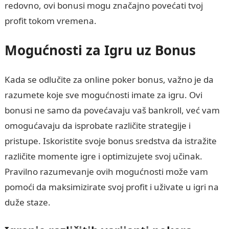
redovno, ovi bonusi mogu značajno povećati tvoj
profit tokom vremena.
Mogućnosti za Igru uz Bonus
Kada se odlučite za online poker bonus, važno je da
razumete koje sve mogućnosti imate za igru. Ovi
bonusi ne samo da povećavaju vaš bankroll, već vam
omogućavaju da isprobate različite strategije i
pristupe. Iskoristite svoje bonus sredstva da istražite
različite momente igre i optimizujete svoj učinak.
Pravilno razumevanje ovih mogućnosti može vam
pomoći da maksimizirate svoj profit i uživate u igri na
duže staze.