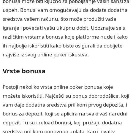
bonusa može biti ključno za poboljšanje vaših šansi za
uspeh. Bonusi vam omogućavaju da dodate dodatna
sredstva vašem računu, što može produžiti vaše
igranje i povećati vašu ukupnu dobit. Upoznajte se s
različitim vrstama bonusa koje platforme nude i kako
ih najbolje iskoristiti kako biste osigurali da dobijete
najviše iz svog online poker iskustva.
Vrste bonusa
Postoji nekoliko vrsta online poker bonusa koje
možete iskoristiti. Najčešći su bonus dobrodošlice, koji
vam daje dodatna sredstva prilikom prvog depozita, i
bonus za depozit, koji se aplicira na svaki vaš naredni
depozit. Tu su i reload bonusi, koji pružaju dodatna
sredstva prilikom ponovnog uplata, kao i loyalty