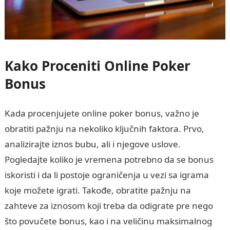
Kako Proceniti Online Poker
Bonus
Kada procenjujete online poker bonus, važno je
obratiti pažnju na nekoliko ključnih faktora. Prvo,
analizirajte iznos bubu, ali i njegove uslove.
Pogledajte koliko je vremena potrebno da se bonus
iskoristi i da li postoje ograničenja u vezi sa igrama
koje možete igrati. Takođe, obratite pažnju na
zahteve za iznosom koji treba da odigrate pre nego
što povučete bonus, kao i na veličinu maksimalnog