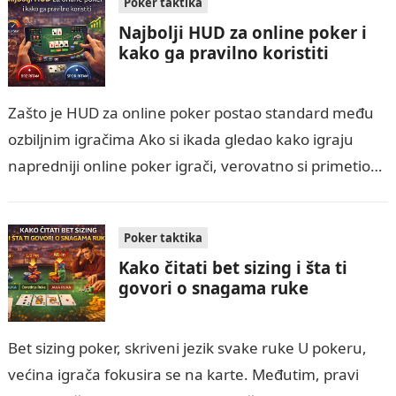
Poker taktika
Najbolji HUD za online poker i
kako ga pravilno koristiti
Zašto je HUD za online poker postao standard među
ozbiljnim igračima Ako si ikada gledao kako igraju
napredniji online poker igrači, verovatno si primetio
brojeve pored imena protivnika….
Poker taktika
Kako čitati bet sizing i šta ti
govori o snagama ruke
Bet sizing poker, skriveni jezik svake ruke U pokeru,
većina igrača fokusira se na karte. Međutim, pravi