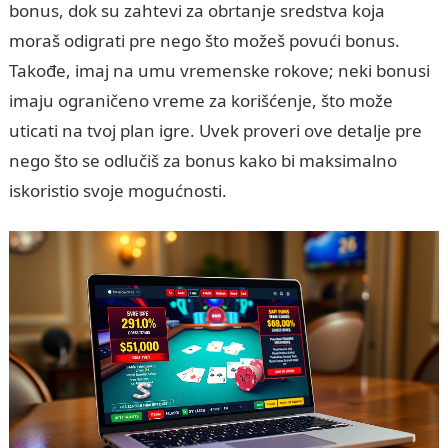
bonus, dok su zahtevi za obrtanje sredstva koja
moraš odigrati pre nego što možeš povući bonus.
Takođe, imaj na umu vremenske rokove; neki bonusi
imaju ograničeno vreme za korišćenje, što može
uticati na tvoj plan igre. Uvek proveri ove detalje pre
nego što se odlučiš za bonus kako bi maksimalno
iskoristio svoje mogućnosti.