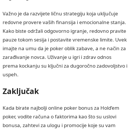
Važno je da razvijete ličnu strategiju koja uključuje
redovne provere vaših finansija i emocionalne stanja.
Kako biste održali odgovorno igranje, redovno pravite
pauze tokom sesija i postavite vremenske limite. Uvek
imajte na umu da je poker oblik zabave, a ne način za
zarađivanje novca. Uživanje u igri i zdrav odnos
prema kockanju su ključni za dugoročno zadovoljstvo i
uspeh.
Zaključak
Kada birate najbolji online poker bonus za Hold’em
poker, vodite računa o faktorima kao što su uslovi
bonusa, zahtevi za ulogu i promocije koje su vam