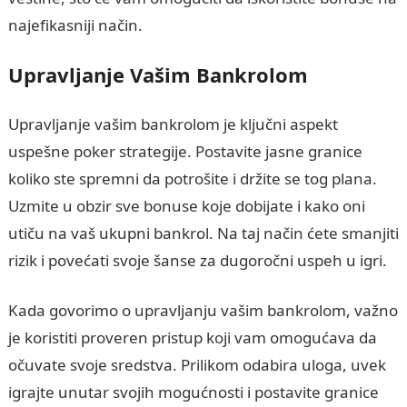
najefikasniji način.
Upravljanje Vašim Bankrolom
Upravljanje vašim bankrolom je ključni aspekt
uspešne poker strategije. Postavite jasne granice
koliko ste spremni da potrošite i držite se tog plana.
Uzmite u obzir sve bonuse koje dobijate i kako oni
utiču na vaš ukupni bankrol. Na taj način ćete smanjiti
rizik i povećati svoje šanse za dugoročni uspeh u igri.
Kada govorimo o upravljanju vašim bankrolom, važno
je koristiti proveren pristup koji vam omogućava da
očuvate svoje sredstva. Prilikom odabira uloga, uvek
igrajte unutar svojih mogućnosti i postavite granice