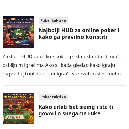
istovremeno donosi i ozbiljan izazov. Balansiranje
više…
Poker taktika
Najbolji HUD za online poker i
kako ga pravilno koristiti
Zašto je HUD za online poker postao standard među
ozbiljnim igračima Ako si ikada gledao kako igraju
napredniji online poker igrači, verovatno si primetio
brojeve pored imena protivnika….
Poker taktika
Kako čitati bet sizing i šta ti
govori o snagama ruke