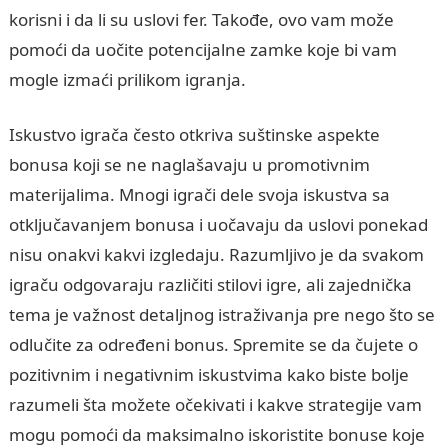
korisni i da li su uslovi fer. Takođe, ovo vam može
pomoći da uočite potencijalne zamke koje bi vam
mogle izmaći prilikom igranja.
Iskustvo igrača često otkriva suštinske aspekte
bonusa koji se ne naglašavaju u promotivnim
materijalima. Mnogi igrači dele svoja iskustva sa
otključavanjem bonusa i uočavaju da uslovi ponekad
nisu onakvi kakvi izgledaju. Razumljivo je da svakom
igraču odgovaraju različiti stilovi igre, ali zajednička
tema je važnost detaljnog istraživanja pre nego što se
odlučite za određeni bonus. Spremite se da čujete o
pozitivnim i negativnim iskustvima kako biste bolje
razumeli šta možete očekivati i kakve strategije vam
mogu pomoći da maksimalno iskoristite bonuse koje