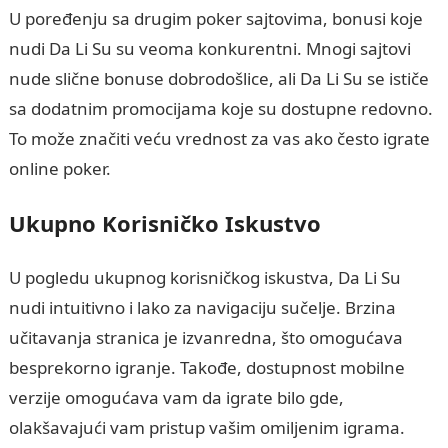
U poređenju sa drugim poker sajtovima, bonusi koje
nudi Da Li Su su veoma konkurentni. Mnogi sajtovi
nude slične bonuse dobrodošlice, ali Da Li Su se ističe
sa dodatnim promocijama koje su dostupne redovno.
To može značiti veću vrednost za vas ako često igrate
online poker.
Ukupno Korisničko Iskustvo
U pogledu ukupnog korisničkog iskustva, Da Li Su
nudi intuitivno i lako za navigaciju sučelje. Brzina
učitavanja stranica je izvanredna, što omogućava
besprekorno igranje. Takođe, dostupnost mobilne
verzije omogućava vam da igrate bilo gde,
olakšavajući vam pristup vašim omiljenim igrama.