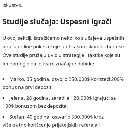
iskustvo.
Studije slučaja: Uspesni igrači
U ovoj sekciji, istražićemo nekoliko slučajeva uspešnih
igrača online pokera koji su efikasno iskoristili bonuse.
Ove studije pružaju uvid u strategije i taktike koje su
im pomogle da ostvare značajne dobitke.
Marko, 35 godina, osvojio 250.000$ koristeći 200%
bonus na prvi depozit.
Jelena, 28 godina, zaradila 120.000$ igrajući sa
100$ bonusom bez depozita.
Stefan, 40 godina, ostvario 500.000$ kroz
višekratno korišćenje prijateljskih referala i