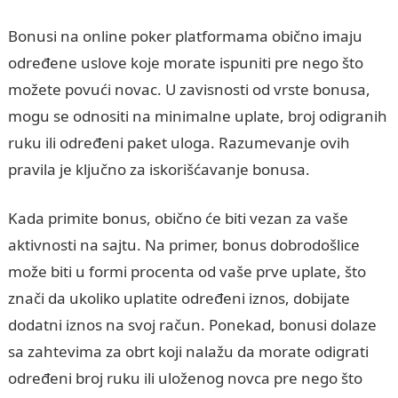
Bonusi na online poker platformama obično imaju
određene uslove koje morate ispuniti pre nego što
možete povući novac. U zavisnosti od vrste bonusa,
mogu se odnositi na minimalne uplate, broj odigranih
ruku ili određeni paket uloga. Razumevanje ovih
pravila je ključno za iskorišćavanje bonusa.
Kada primite bonus, obično će biti vezan za vaše
aktivnosti na sajtu. Na primer, bonus dobrodošlice
može biti u formi procenta od vaše prve uplate, što
znači da ukoliko uplatite određeni iznos, dobijate
dodatni iznos na svoj račun. Ponekad, bonusi dolaze
sa zahtevima za obrt koji nalažu da morate odigrati
određeni broj ruku ili uloženog novca pre nego što