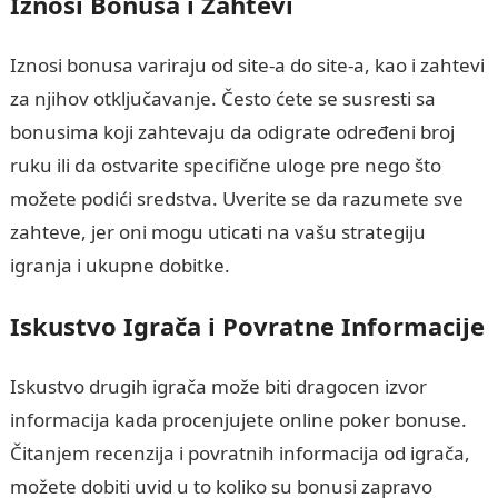
Iznosi Bonusa i Zahtevi
Iznosi bonusa variraju od site-a do site-a, kao i zahtevi
za njihov otključavanje. Često ćete se susresti sa
bonusima koji zahtevaju da odigrate određeni broj
ruku ili da ostvarite specifične uloge pre nego što
možete podići sredstva. Uverite se da razumete sve
zahteve, jer oni mogu uticati na vašu strategiju
igranja i ukupne dobitke.
Iskustvo Igrača i Povratne Informacije
Iskustvo drugih igrača može biti dragocen izvor
informacija kada procenjujete online poker bonuse.
Čitanjem recenzija i povratnih informacija od igrača,
možete dobiti uvid u to koliko su bonusi zapravo