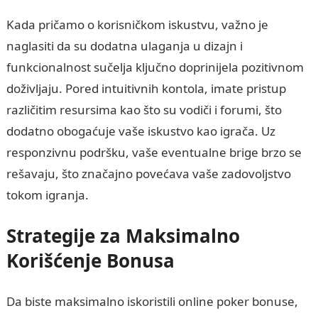
Kada pričamo o korisničkom iskustvu, važno je
naglasiti da su dodatna ulaganja u dizajn i
funkcionalnost sučelja ključno doprinijela pozitivnom
doživljaju. Pored intuitivnih kontola, imate pristup
različitim resursima kao što su vodiči i forumi, što
dodatno obogaćuje vaše iskustvo kao igrača. Uz
responzivnu podršku, vaše eventualne brige brzo se
rešavaju, što značajno povećava vaše zadovoljstvo
tokom igranja.
Strategije za Maksimalno
Korišćenje Bonusa
Da biste maksimalno iskoristili online poker bonuse,