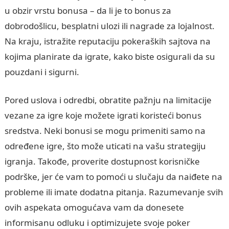
u obzir vrstu bonusa – da li je to bonus za
dobrodošlicu, besplatni ulozi ili nagrade za lojalnost.
Na kraju, istražite reputaciju pokeraških sajtova na
kojima planirate da igrate, kako biste osigurali da su
pouzdani i sigurni.
Pored uslova i odredbi, obratite pažnju na limitacije
vezane za igre koje možete igrati koristeći bonus
sredstva. Neki bonusi se mogu primeniti samo na
određene igre, što može uticati na vašu strategiju
igranja. Takođe, proverite dostupnost korisničke
podrške, jer će vam to pomoći u slučaju da naiđete na
probleme ili imate dodatna pitanja. Razumevanje svih
ovih aspekata omogućava vam da donesete
informisanu odluku i optimizujete svoje poker