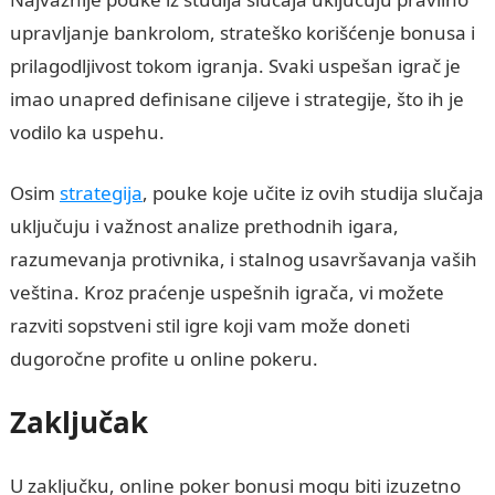
upravljanje bankrolom, strateško korišćenje bonusa i
prilagodljivost tokom igranja. Svaki uspešan igrač je
imao unapred definisane ciljeve i strategije, što ih je
vodilo ka uspehu.
Osim
strategija
, pouke koje učite iz ovih studija slučaja
uključuju i važnost analize prethodnih igara,
razumevanja protivnika, i stalnog usavršavanja vaših
veština. Kroz praćenje uspešnih igrača, vi možete
razviti sopstveni stil igre koji vam može doneti
dugoročne profite u online pokeru.
Zaključak
U zaključku, online poker bonusi mogu biti izuzetno