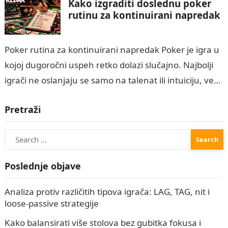
Kako izgraditi doslednu poker
rutinu za kontinuirani napredak
Poker rutina za kontinuirani napredak Poker je igra u
kojoj dugoročni uspeh retko dolazi slučajno. Najbolji
igrači ne oslanjaju se samo na talenat ili intuiciju, već
na disciplinu…
Pretraži
Search
for:
Poslednje objave
Analiza protiv različitih tipova igrača: LAG, TAG, nit i
loose-passive strategije
Kako balansirati više stolova bez gubitka fokusa i