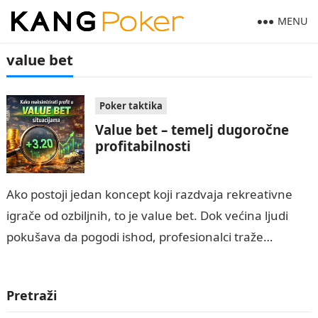
MENU
value bet
Poker taktika
Value bet – temelj dugoročne
profitabilnosti
Ako postoji jedan koncept koji razdvaja rekreativne
igrače od ozbiljnih, to je value bet. Dok većina ljudi
pokušava da pogodi ishod, profesionalci traže
pogrešno procenjene kvote. Value bet…
Pretraži