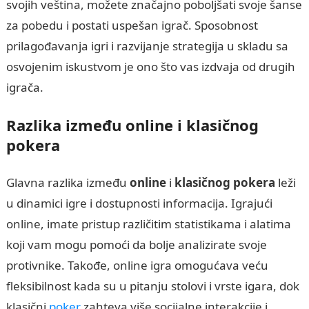
svojih veština, možete značajno poboljšati svoje šanse
za pobedu i postati uspešan igrač. Sposobnost
prilagođavanja igri i razvijanje strategija u skladu sa
osvojenim iskustvom je ono što vas izdvaja od drugih
igrača.
Razlika između online i klasičnog
pokera
Glavna razlika između
online
i
klasičnog pokera
leži
u dinamici igre i dostupnosti informacija. Igrajući
online, imate pristup različitim statistikama i alatima
koji vam mogu pomoći da bolje analizirate svoje
protivnike. Takođe, online igra omogućava veću
fleksibilnost kada su u pitanju stolovi i vrste igara, dok
klasični
poker
zahteva više socijalne interakcije i