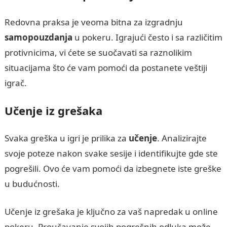
Redovna praksa je veoma bitna za izgradnju
samopouzdanja
u pokeru. Igrajući često i sa različitim
protivnicima, vi ćete se suočavati sa raznolikim
situacijama što će vam pomoći da postanete veštiji
igrač.
Učenje iz grešaka
Svaka greška u igri je prilika za
učenje
. Analizirajte
svoje poteze nakon svake sesije i identifikujte gde ste
pogrešili. Ovo će vam pomoći da izbegnete iste greške
u budućnosti.
Učenje iz grešaka je ključno za vaš napredak u online
pokeru. Proučavanje svojih pogrešnih odluka može