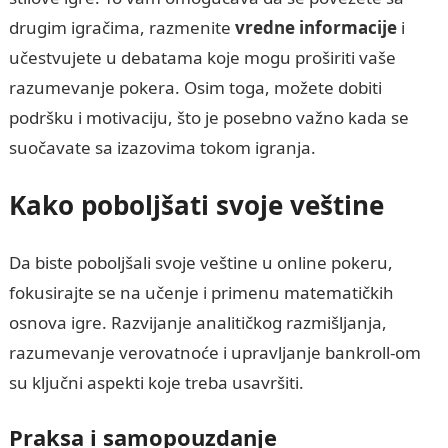
drugim igračima, razmenite
vredne informacije
i
učestvujete u debatama koje mogu proširiti vaše
razumevanje pokera. Osim toga, možete dobiti
podršku i motivaciju, što je posebno važno kada se
suočavate sa izazovima tokom igranja.
Kako poboljšati svoje veštine
Da biste poboljšali svoje veštine u online pokeru,
fokusirajte se na učenje i primenu matematičkih
osnova igre. Razvijanje analitičkog razmišljanja,
razumevanje verovatnoće i upravljanje bankroll-om
su ključni aspekti koje treba usavršiti.
Praksa i samopouzdanje