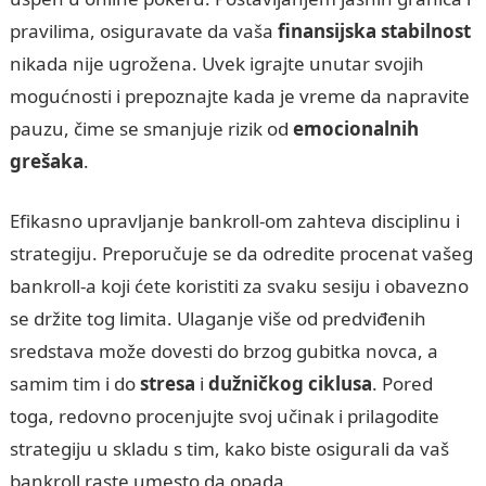
pravilima, osiguravate da vaša
finansijska stabilnost
nikada nije ugrožena. Uvek igrajte unutar svojih
mogućnosti i prepoznajte kada je vreme da napravite
pauzu, čime se smanjuje rizik od
emocionalnih
grešaka
.
Efikasno upravljanje bankroll-om zahteva disciplinu i
strategiju. Preporučuje se da odredite procenat vašeg
bankroll-a koji ćete koristiti za svaku sesiju i obavezno
se držite tog limita. Ulaganje više od predviđenih
sredstava može dovesti do brzog gubitka novca, a
samim tim i do
stresa
i
dužničkog ciklusa
. Pored
toga, redovno procenjujte svoj učinak i prilagodite
strategiju u skladu s tim, kako biste osigurali da vaš
bankroll raste umesto da opada.