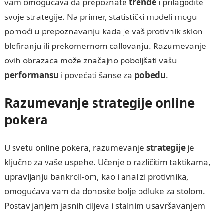
vam omogućava da prepoznate
trende
i prilagodite
svoje strategije. Na primer, statistički modeli mogu
pomoći u prepoznavanju kada je vaš protivnik sklon
blefiranju ili prekomernom callovanju. Razumevanje
ovih obrazaca može značajno poboljšati vašu
performansu
i povećati šanse za
pobedu
.
Razumevanje strategije online
pokera
U svetu online pokera, razumevanje
strategije
je
ključno za vaše uspehe. Učenje o različitim taktikama,
upravljanju bankroll-om, kao i analizi protivnika,
omogućava vam da donosite bolje odluke za stolom.
Postavljanjem jasnih ciljeva i stalnim usavršavanjem