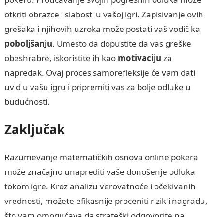
otkriti obrazce i slabosti u vašoj igri. Zapisivanje ovih
grešaka i njihovih uzroka može postati vaš vodič ka
poboljšanju
. Umesto da dopustite da vas greške
obeshrabre, iskoristite ih kao
motivaciju
za
napredak. Ovaj proces samorefleksije će vam dati
uvid u vašu igru i pripremiti vas za bolje odluke u
budućnosti.
Zaključak
Razumevanje matematičkih osnova online pokera
može značajno unaprediti vaše donošenje odluka
tokom igre. Kroz analizu verovatnoće i očekivanih
vrednosti, možete efikasnije proceniti rizik i nagradu,
što vam omogućava da strateški odgovorite na