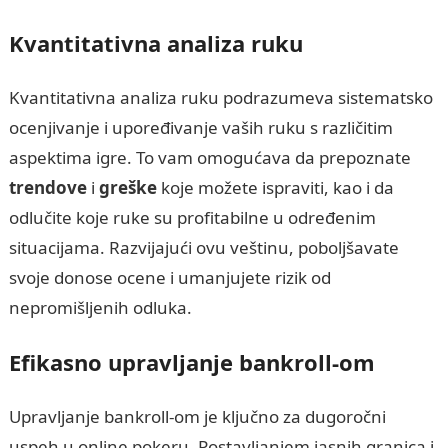
Kvantitativna analiza ruku
Kvantitativna analiza ruku podrazumeva sistematsko
ocenjivanje i upoređivanje vaših ruku s različitim
aspektima igre. To vam omogućava da prepoznate
trendove
i
greške
koje možete ispraviti, kao i da
odlučite koje ruke su profitabilne u određenim
situacijama. Razvijajući ovu veštinu, poboljšavate
svoje donose ocene i umanjujete rizik od
nepromišljenih odluka.
Efikasno upravljanje bankroll-om
Upravljanje bankroll-om je ključno za dugoročni
uspeh u online pokeru. Postavljanjem jasnih granica i