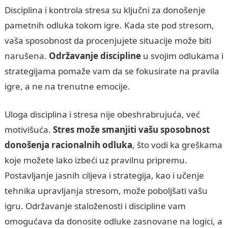
Disciplina i kontrola stresa su ključni za donošenje
pametnih odluka tokom igre. Kada ste pod stresom,
vaša sposobnost da procenjujete situacije može biti
narušena.
Održavanje discipline
u svojim odlukama i
strategijama pomaže vam da se fokusirate na pravila
igre, a ne na trenutne emocije.
Uloga disciplina i stresa nije obeshrabrujuća, već
motivišuća.
Stres može smanjiti vašu sposobnost
donošenja racionalnih odluka
, što vodi ka greškama
koje možete lako izbeći uz pravilnu pripremu.
Postavljanje jasnih ciljeva i strategija, kao i učenje
tehnika upravljanja stresom, može poboljšati vašu
igru. Održavanje staloženosti i discipline vam
omogućava da donosite odluke zasnovane na logici, a