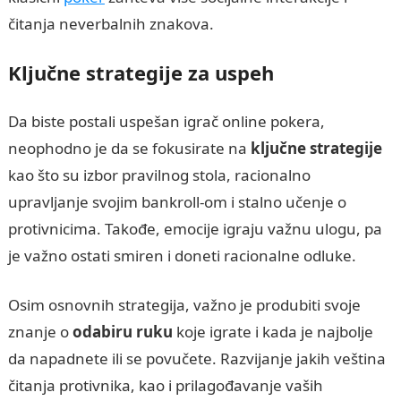
čitanja neverbalnih znakova.
Ključne strategije za uspeh
Da biste postali uspešan igrač online pokera,
neophodno je da se fokusirate na
ključne strategije
kao što su izbor pravilnog stola, racionalno
upravljanje svojim bankroll-om i stalno učenje o
protivnicima. Takođe, emocije igraju važnu ulogu, pa
je važno ostati smiren i doneti racionalne odluke.
Osim osnovnih strategija, važno je produbiti svoje
znanje o
odabiru ruku
koje igrate i kada je najbolje
da napadnete ili se povučete. Razvijanje jakih veština
čitanja protivnika, kao i prilagođavanje vaših