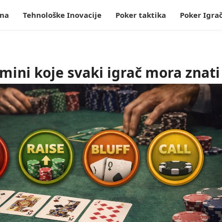
tna
Tehnološke Inovacije
Poker taktika
Poker Igrač
rmini koje svaki igrač mora znati