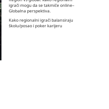
igrači mogu da se takmiče online–
Globalna perspektiva.
Kako regionalni igrači balansiraju
školu/posao i poker karijeru
e