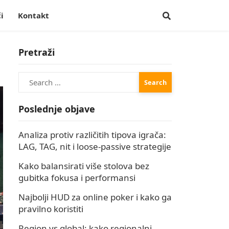
i
Kontakt
Pretraži
Search
for:
Poslednje objave
Analiza protiv različitih tipova igrača:
LAG, TAG, nit i loose-passive strategije
Kako balansirati više stolova bez
gubitka fokusa i performansi
Najbolji HUD za online poker i kako ga
pravilno koristiti
Region vs global: kako regionalni