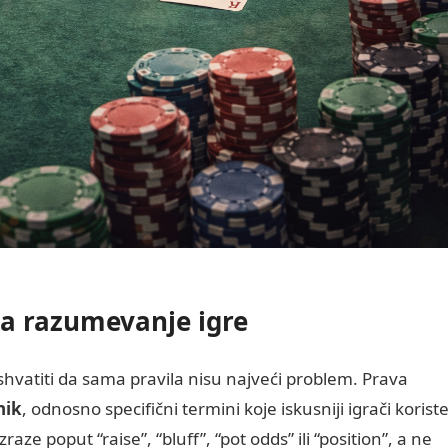
za razumevanje igre
 shvatiti da sama pravila nisu najveći problem. Prava
nik
, odnosno specifični termini koje iskusniji igrači korist
aze poput “raise”, “bluff”, “pot odds” ili “position”, a ne