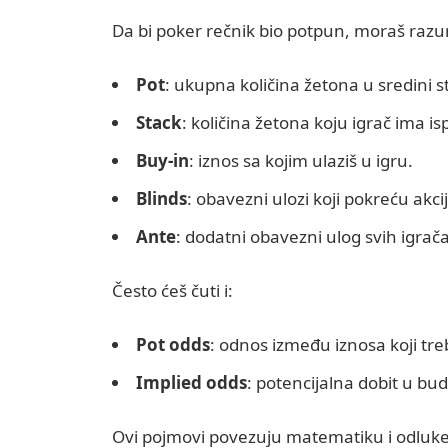
Da bi poker rečnik bio potpun, moraš razum
Pot
: ukupna količina žetona u sredini s
Stack
: količina žetona koju igrač ima i
Buy-in
: iznos sa kojim ulaziš u igru.
Blinds
: obavezni ulozi koji pokreću akci
Ante
: dodatni obavezni ulog svih igrača
Često ćeš čuti i:
Pot odds
: odnos između iznosa koji treb
Implied odds
: potencijalna dobit u b
Ovi pojmovi povezuju matematiku i odluke,