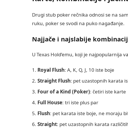
Drugi stub poker rečnika odnosi se na sam
ruku, poker se svodi na puko nagađanje.
Najjače i najslabije kombinaci
U Texas Hold’emu, koji je najpopularnija va
Royal Flush
: A, K, Q, J, 10 iste boje
Straight Flush
: pet uzastopnih karata is
Four of a Kind (Poker)
: četiri iste karte
Full House
: tri iste plus par
Flush
: pet karata iste boje, ne moraju b
Straight
: pet uzastopnih karata različiti